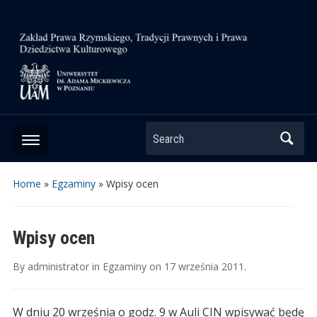
Search
Home
»
Egzaminy
»
Wpisy ocen
Wpisy ocen
By
administrator
in
Egzaminy
on
17 września 2011
.
W dniu 20 września o godz. 9 w Auli CIN wpisywać będę