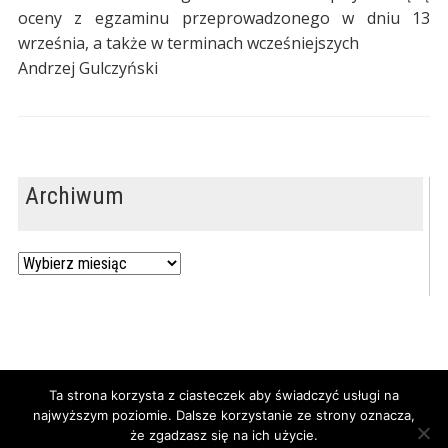
oceny z egzaminu przeprowadzonego w dniu 13
września, a także w terminach wcześniejszych
Andrzej Gulczyński
Archiwum
Archiwum
Ta strona korzysta z ciasteczek aby świadczyć usługi na
najwyższym poziomie. Dalsze korzystanie ze strony oznacza,
Powered by
WordPress
/ Academica WordPress Theme by
że zgadzasz się na ich użycie.
WPZOOM