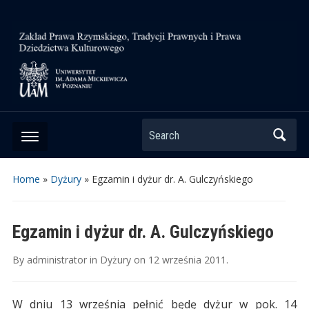
Search
Home
»
Dyżury
»
Egzamin i dyżur dr. A. Gulczyńskiego
Egzamin i dyżur dr. A. Gulczyńskiego
By
administrator
in
Dyżury
on
12 września 2011
.
W dniu 13 września pełnić będę dyżur w pok. 14