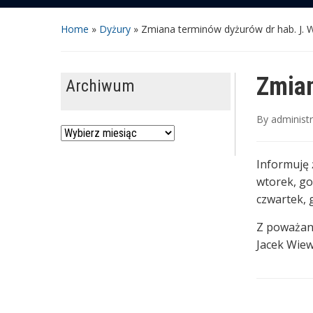
Home
»
Dyżury
»
Zmiana terminów dyżurów dr hab. J. 
Zmian
Archiwum
By
administ
Archiwum
Informuję 
wtorek, god
czwartek, g
Z poważa
Jacek Wie