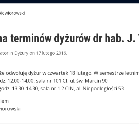
Wiewiorowski
a terminów dyżurów dr hab. J.
rator
in
Dyżury
on
17 lutego 2016
.
że odwołuję dyżur w czwartek 18 lutego. W semestrze letni
z. 12.00-14.00, sala nr 101 CI, ul. św. Marcin 90
odz. 13.30-14.30, sala nr 1.2 CIN, al. Niepodległości 53
niem
wiorowski