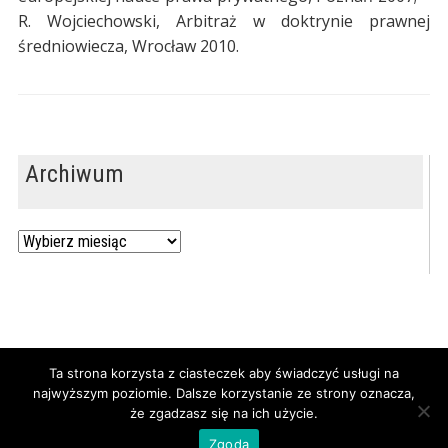
R. Wojciechowski, Arbitraż w doktrynie prawnej
średniowiecza, Wrocław 2010.
Archiwum
Archiwum
Ta strona korzysta z ciasteczek aby świadczyć usługi na
najwyższym poziomie. Dalsze korzystanie ze strony oznacza,
Powered by
WordPress
/ Academica WordPress Theme by
że zgadzasz się na ich użycie.
WPZOOM
Zgoda