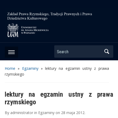
Search
Home
»
Egzaminy
»
lektury na egzamin ustny z prawa
rzymskiego
lektury na egzamin ustny z prawa
rzymskiego
By
administrator
in
Egzaminy
on
28 maja 2012
.