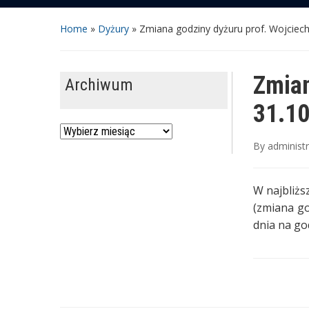
Home
»
Dyżury
»
Zmiana godziny dyżuru prof. Wojciech
Zmia
Archiwum
31.10
Archiwum
By
administ
W najbliższ
(zmiana go
dnia na go